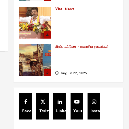
சாதனையா?
Viral News
August 25, 2025
விஜய் தவெக மாநாட்டில் சொன்ன
குட்டிக் கதை! அதன்
பின்னணியில் உள்ள ஆழ்ந்த
அரசியல் அர்த்தம் என்ன?
4
August 22, 2025
சிறப்பு கட்டுரை
சுவாரசிய தகவல்கள்
மெட்ராஸ் தினத்தின்
சுவாரஸ்யமான உண்மைகள்!
நீங்கள் அறியாத ரகசியங்கள்!
5
August 22, 2025
சிறப்பு கட்டுரை
11:11 என்பதன் அர்த்தம் என்ன?
பிரபஞ்சம் உங்களுக்கு அனுப்பும்
ரகசிய குறியீடு இதுவாக
இருக்கலாம்!
1
Facebook
Twitter
Linkedin
Youtube
Instagram
November 13, 2025
Viral News
சிறப்பு கட்டுரை
எளிமையின் வலிமையால் உயர்ந்த