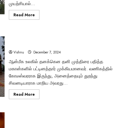
முயற்சியால்...
Read
Read More
more
about
பள்ளிப்படிப்பே
இல்லாமல்
பல்கலைக்கழக
“பட்டினத்தார் – வணிகரில் இருந்து மகானாக மாறிய அற்புத
பேராசிரியரான
பண்டிதமணி
கதை தெரியுமா?”
கதிரேசனார்
–
Vishnu
December 7, 2024
அவரது
வாழ்க்கை
ஆன்மீக உலகில் தனக்கென தனி முத்திரை பதித்த
வரலாறு
நமக்கு
மகான்களில் பட்டினத்தார் முக்கியமானவர். வணிகத்தில்
சொல்லும்
பாடம்
கோடீஸ்வரராக இருந்து, அனைத்தையும் துறந்து
என்ன?
மர்மங்கள்
சிவனடியாராக மாறிய அவரது...
சென்னை அருகே
Read
Read More
more
விநோத எலும்புக்கூட
about
“பட்டினத்தார்
–
சிலைகளுடன் இருக்
வணிகரில்
பாரதியாரின் வாழ்க்கை: நம்மை ஆச்சரியப்படுத்தும் அரிய
இருந்து
மகானாக
தகவல்கள்
மாறிய