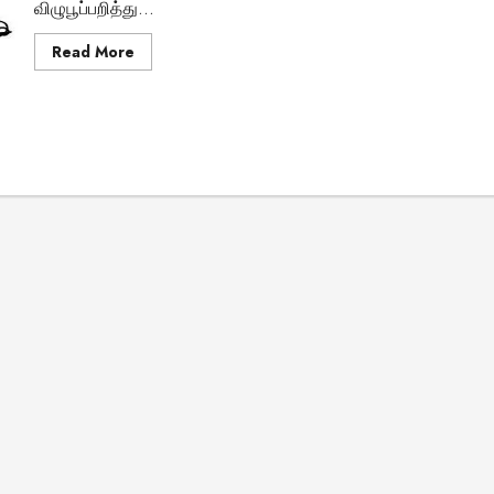
விழுபூப்பறித்து...
Read
Read More
more
about
காதலித்து
கெட்டு
போ…