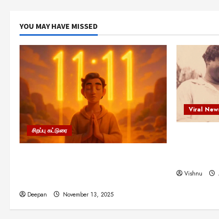
YOU MAY HAVE MISSED
Viral New
சிறப்பு கட்டுரை
எளிமையின்
என்.எஸ்.க
11:11 என்பதன் அர்த்தம் என்ன?
நினைவு நாளி
பிரபஞ்சம் உங்களுக்கு அனுப்பும் ரகசிய
Vishnu
குறியீடு இதுவாக இருக்கலாம்!
Deepan
November 13, 2025