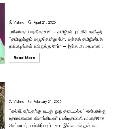
உலகிற்கு
ஒளியேற்றிய
“தமிழுக்கு அமுதூட்டிய பாவேந்தர் பாரதிதாசன் – அவரது
தமிழ்த்
தாத்தா
வாழ்க்கை பயணம் எப்படி இருந்தது தெரியுமா?”
உ.வே.சா
நினைவு
Vishnu
April 21, 2025
நாள்
இன்று
பாவேந்தர் பாரதிதாசன் – தமிழின் புரட்சிக் கவிஞர்
–
Tamil Motivation Videos
என்
“தமிழுக்கும் அமுதென்று பேர், அந்தத் தமிழின்பத்
காலத்தில்
மட்டுமா
வேண்டிய நேரத்தில்
தமிழெங்கள் உயிருக்கு நேர்” – இந்த அமுதமான...
உன்
புகழ்?
Read
Read More
உங்களுக்கு எதுவும்
more
about
“தமிழுக்கு
கிடைக்கவில்லையா
அமுதூட்டிய
பாவேந்தர்
பள்ளிப்படிப்பே இல்லாமல் பல்கலைக்கழக பேராசிரியரான
பாரதிதாசன்
Brindha
August 6, 2023
–
பண்டிதமணி கதிரேசனார் – அவரது வாழ்க்கை வரலாறு நமக்கு
அவரது
வாழ்க்கை
சொல்லும் பாடம் என்ன?
பயணம்
எப்படி
Vishnu
February 21, 2025
இருந்தது
தெரியுமா?”
“கல்வி கற்பதற்கு வயது ஒரு தடையல்ல” என்பதற்கு
உதாரணமாக விளங்கியவர் பண்டிதமணி மு.கதிரேச
செட்டியார். பள்ளிப்படிப்பு கூட இல்லாமல் தன் சுய