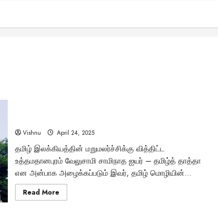
தமிழ் உலகிற்கு ஒளியேற்றிய தமிழ்த் தாத்தா உ.வே.சா நினைவு
நாள் இன்று – என் காலத்தில் மட்டுமா உன் புகழ்?
Vishnu
April 24, 2025
தமிழ் இலக்கியத்தின் மறுமலர்ச்சிக்கு வித்திட்ட
உத்தமதானபுரம் வேலுசாமி சாமிநாத ஐயர் – தமிழ்த் தாத்தா
என அன்பாக அழைக்கப்படும் இவர், தமிழ் மொழியின்...
Read
Read More
more
about
தமிழ்