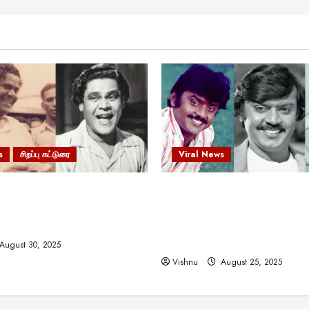
s
சிறப்பு கட்டுரை
Viral News
 வலிமையால் உயர்ந்த
விஜயகாந்த்: 50க்கும் மேற்பட்
ிருஷ்ணன்: கலைவாணரின்
இயக்குநர்களுக்கு வாய்ப்பளி
ல் ஒரு சிலிர்ப்பூட்டும் பார்வை
நடிகர்! தமிழ் சினிமா வரலாற்ற
சாதனையா?
August 30, 2025
Vishnu
August 25, 2025