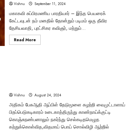
டச்சு கல்லறை: நமது
அற்புத
Vishnu
September 11, 2024
கதை
தெரியுமா?”
காலனிய வரலாற்றின
மகாகவி சுப்பிரமணிய பாரதியார் – இந்த பெயரைக்
கேட்டவுடன் நம் மனதில் தோன்றும் படிமம் ஒரு தீவிர
மர்மமான சாட்சியமா
தேசியவாதி, புரட்சிகர கவிஞர், மற்றும்...
Vishnu
April 6, 2025
Read
Read More
more
about
பாரதியாரின்
வாழ்க்கை:
நம்மை
ஆச்சரியப்படுத்தும்
அரிய
தகவல்கள்
காதலித்து கெட்டு போ…
Vishnu
August 24, 2024
அதிகம் பேசுஆதி ஆப்பிள் தேடுமூளை கழற்றி வைமுட்டாளாய்
பிறப்பெடுகடிகாரம் உடைகாத்திருந்து காண்நாய்க்குட்டி
கொஞ்சுநண்பனாலும் நகர்ந்து செல்கடிதமெழுத
கற்றுக்கொள்வித,விதமாய் பொய் சொல்விழி ஆற்றில்