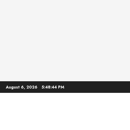
Skip
August 6, 2026
5:48:46 PM
to
content