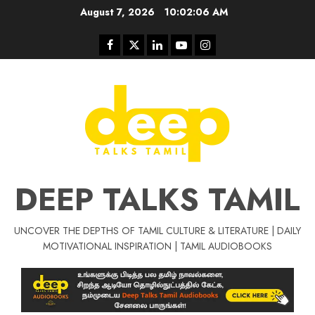
Skip
August 7, 2026
10:02:06 AM
to
content
Facebook
Twitter
Linkedin
Youtube
Instagram
DEEP TALKS TAMIL
UNCOVER THE DEPTHS OF TAMIL CULTURE & LITERATURE | DAILY
Tamil Motivat
MOTIVATIONAL INSPIRATION | TAMIL AUDIOBOOKS
சிறப்பு கட்டுரை
Tamil Motivation Videos
வெற்றி உனதே
மர்மங்கள்
ச
வே
பல்லா
ஒரு