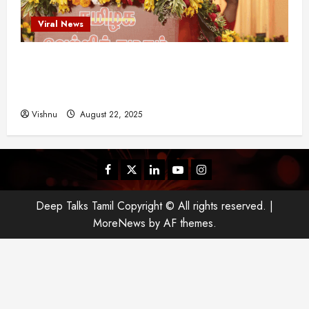
யா
Viral News
?
விஜய் தவெக மாநாட்டில் சொன்ன குட்டிக் கதை!
August
25,
அதன் பின்னணியில் உள்ள ஆழ்ந்த அரசியல் அர்த்தம்
2025
என்ன?
Vishnu
August 22, 2025
Facebook
Twitter
Linkedin
Youtube
Instagram
Deep Talks Tamil Copyright © All rights reserved.
|
MoreNews
by AF themes.