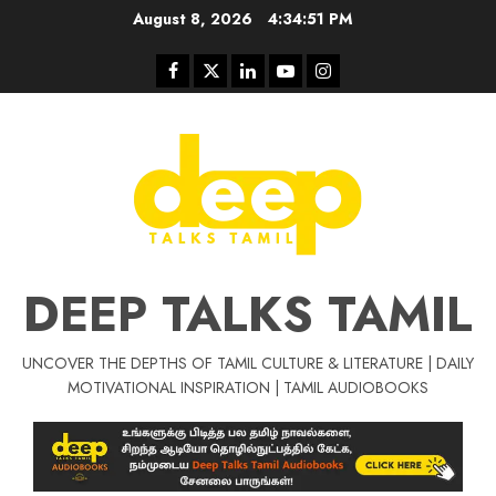
Skip
August 8, 2026
4:34:52 PM
to
content
Facebook
Twitter
Linkedin
Youtube
Instagram
DEEP TALKS TAMIL
UNCOVER THE DEPTHS OF TAMIL CULTURE & LITERATURE | DAILY
Tamil Motivat
MOTIVATIONAL INSPIRATION | TAMIL AUDIOBOOKS
சிறப்பு கட்டுரை
Tamil Motivation Videos
வெற்றி உனதே
மர்மங்கள்
ச
வே
பல்லா
ஒரு