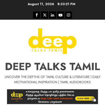
Skip
August 11, 2026
8:33:22 PM
to
content
Facebook
Twitter
Linkedin
Youtube
Instagram
DEEP TALKS TAMIL
UNCOVER THE DEPTHS OF TAMIL CULTURE & LITERATURE | DAILY
Tamil Motivat
MOTIVATIONAL INSPIRATION | TAMIL AUDIOBOOKS
சிறப்பு கட்டுரை
Tamil Motivation Videos
வெற்றி உனதே
மர்மங்கள்
ச
வே
பல்லா
ஒரு