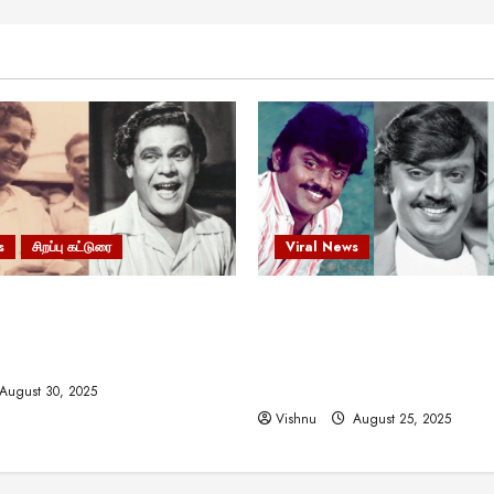
s
சிறப்பு கட்டுரை
Viral News
 வலிமையால் உயர்ந்த
விஜயகாந்த்: 50க்கும் மேற்பட்
ிருஷ்ணன்: கலைவாணரின்
இயக்குநர்களுக்கு வாய்ப்பளி
ல் ஒரு சிலிர்ப்பூட்டும் பார்வை
நடிகர்! தமிழ் சினிமா வரலாற்ற
சாதனையா?
August 30, 2025
Vishnu
August 25, 2025