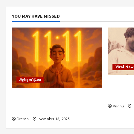
YOU MAY HAVE MISSED
Viral New
சிறப்பு கட்டுரை
எளிமையின்
என்.எஸ்.க
11:11 என்பதன் அர்த்தம் என்ன?
நினைவு நாளி
பிரபஞ்சம் உங்களுக்கு அனுப்பும் ரகசிய
Vishnu
குறியீடு இதுவாக இருக்கலாம்!
Deepan
November 13, 2025