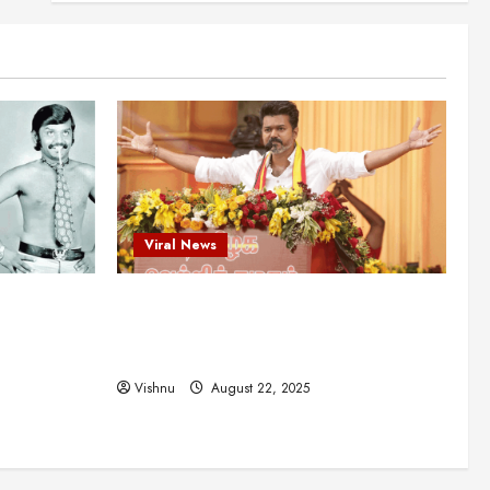
என்.எஸ்.கிருஷ்ணன்:
கலைவாணரின் நினைவு நாளில்
ஒரு சிலிர்ப்பூட்டும் பார்வை
2
August 30, 2025
Viral News
விஜயகாந்த்: 50க்கும் மேற்பட்ட
புதுமுக இயக்குநர்களுக்கு
வாய்ப்பளித்த ஒரே நடிகர்! தமிழ்
சினிமா வரலாற்றில் இது ஒரு
3
சாதனையா?
Viral News
Viral News
August 25, 2025
விஜய் தவெக மாநாட்டில் சொன்ன
ட புதுமுக
விஜய் தவெக மாநாட்டில் சொன்ன குட்டிக்
குட்டிக் கதை! அதன்
பின்னணியில் உள்ள ஆழ்ந்த
த்த ஒரே
கதை! அதன் பின்னணியில் உள்ள ஆழ்ந்த
அரசியல் அர்த்தம் என்ன?
4
ில் இது ஒரு
அரசியல் அர்த்தம் என்ன?
August 22, 2025
Vishnu
August 22, 2025
சிறப்பு கட்டுரை
சுவாரசிய தகவல்கள்
மெட்ராஸ் தினத்தின்
சுவாரஸ்யமான உண்மைகள்!
நீங்கள் அறியாத ரகசியங்கள்!