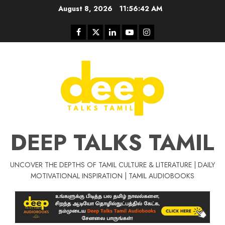
Skip
August 8, 2026
11:56:42 AM
to
content
Facebook
Twitter
Linkedin
Youtube
Instagram
DEEP TALKS TAMIL
UNCOVER THE DEPTHS OF TAMIL CULTURE & LITERATURE | DAILY
Tamil Motivat
MOTIVATIONAL INSPIRATION | TAMIL AUDIOBOOKS
சிறப்பு கட்டுரை
Tamil Motivation Videos
வெற்றி உனதே
மர்மங்கள்
ச
வே
பல்லா
ஒரு