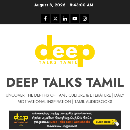
Skip
August 8, 2026
8:43:01 AM
to
content
Facebook
Twitter
Linkedin
Youtube
Instagram
DEEP TALKS TAMIL
UNCOVER THE DEPTHS OF TAMIL CULTURE & LITERATURE | DAILY
Tamil Motivat
MOTIVATIONAL INSPIRATION | TAMIL AUDIOBOOKS
சிறப்பு கட்டுரை
Tamil Motivation Videos
வெற்றி உனதே
மர்மங்கள்
ச
வே
பல்லா
ஒரு