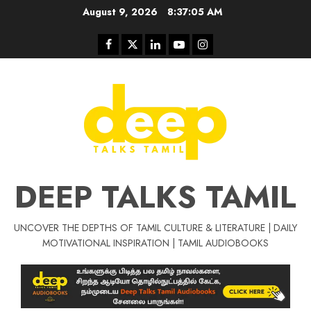
Skip
August 9, 2026
8:37:06 AM
to
content
Facebook
Twitter
Linkedin
Youtube
Instagram
DEEP TALKS TAMIL
UNCOVER THE DEPTHS OF TAMIL CULTURE & LITERATURE | DAILY
Tamil Motivat
MOTIVATIONAL INSPIRATION | TAMIL AUDIOBOOKS
சிறப்பு கட்டுரை
Tamil Motivation Videos
வெற்றி உனதே
மர்மங்கள்
ச
வே
பல்லா
ஒரு