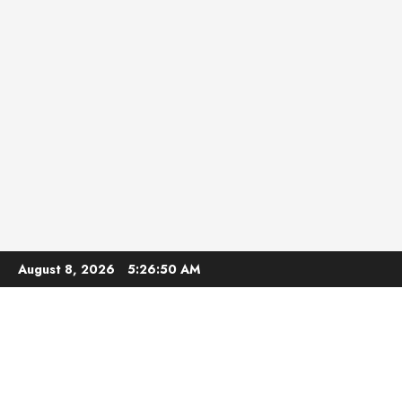
Skip
August 8, 2026
5:26:51 AM
to
content