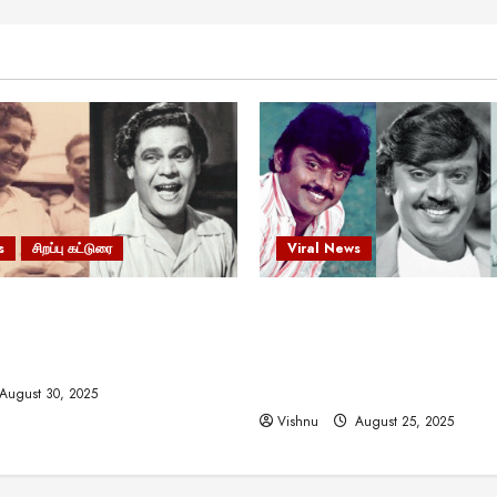
s
சிறப்பு கட்டுரை
Viral News
 வலிமையால் உயர்ந்த
விஜயகாந்த்: 50க்கும் மேற்பட்
ிருஷ்ணன்: கலைவாணரின்
இயக்குநர்களுக்கு வாய்ப்பளி
ல் ஒரு சிலிர்ப்பூட்டும் பார்வை
நடிகர்! தமிழ் சினிமா வரலாற்ற
சாதனையா?
August 30, 2025
Vishnu
August 25, 2025