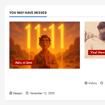
YOU MAY HAVE MISSED
Viral New
சிறப்பு கட்டுரை
எளிமையின்
என்.எஸ்.க
11:11 என்பதன் அர்த்தம் என்ன?
நினைவு நாளி
பிரபஞ்சம் உங்களுக்கு அனுப்பும் ரகசிய
Vishnu
குறியீடு இதுவாக இருக்கலாம்!
Deepan
November 13, 2025