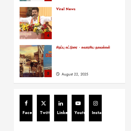
பின்னணியில் உள்ள ஆழ்ந்த
அரசியல் அர்த்தம் என்ன?
4
August 22, 2025
சிறப்பு கட்டுரை
சுவாரசிய தகவல்கள்
மெட்ராஸ் தினத்தின்
சுவாரஸ்யமான உண்மைகள்!
நீங்கள் அறியாத ரகசியங்கள்!
5
August 22, 2025
சிறப்பு கட்டுரை
11:11 என்பதன் அர்த்தம் என்ன?
பிரபஞ்சம் உங்களுக்கு அனுப்பும்
ரகசிய குறியீடு இதுவாக
இருக்கலாம்!
1
November 13, 2025
Viral News
சிறப்பு கட்டுரை
எளிமையின் வலிமையால் உயர்ந்த
என்.எஸ்.கிருஷ்ணன்:
Facebook
Twitter
Linkedin
Youtube
Instagram
கலைவாணரின் நினைவு நாளில்
ஒரு சிலிர்ப்பூட்டும் பார்வை
2
August 30, 2025