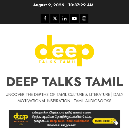
Skip
August 9, 2026
10:37:30 AM
to
content
Facebook
Twitter
Linkedin
Youtube
Instagram
DEEP TALKS TAMIL
UNCOVER THE DEPTHS OF TAMIL CULTURE & LITERATURE | DAILY
Tamil Motivat
MOTIVATIONAL INSPIRATION | TAMIL AUDIOBOOKS
சிறப்பு கட்டுரை
Tamil Motivation Videos
வெற்றி உனதே
மர்மங்கள்
ச
வே
பல்லா
ஒரு