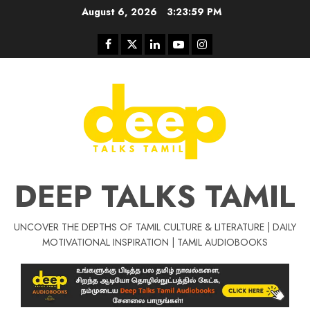
Skip
August 6, 2026
3:24:00 PM
to
content
Facebook
Twitter
Linkedin
Youtube
Instagram
DEEP TALKS TAMIL
UNCOVER THE DEPTHS OF TAMIL CULTURE & LITERATURE | DAILY
Tamil Motivat
MOTIVATIONAL INSPIRATION | TAMIL AUDIOBOOKS
சிறப்பு கட்டுரை
Tamil Motivation Videos
வெற்றி உனதே
மர்மங்கள்
ச
வே
பல்லா
ஒரு