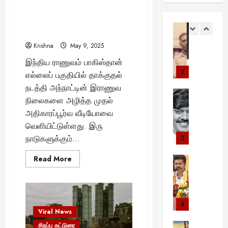
ன்
1
1
:
ட்
இ
அதிரடி வீடியோ – எல்.ஓ.சி-யில்
சு
1
க
டி
ய
பாகிஸ்தான் ராணுவத்தை
வா
Viral Ne
எ
லை
க்
க்
சிதைத்த இந்தியா!!
சிறப்பு கட்ட
ர
ன்
வா
க
கு
Krishna
May 9, 2025
எ
ஸ்
ப
ண
தை
ந
ளி
ய
த
இந்திய ராணுவம் பாகிஸ்தான்
ரி
!
ர்
மை
மா
2
ன்
ன்
அ
எல்லைப் பகுதியில் தாக்குதல்
க
யி
ன
அ
நி
த
ளு
நடத்தி அந்நாட்டின் இராணுவ
ன்
Viral New
உ
ர்
னை
ன்
க்
நிலைகளை அழித்த முதல்
வ
வி
ண்
த்
வு
பி
கு
அதிகாரப்பூர்வ வீடியோவை
லி
ஜ
மை
த
நா
ன்
வா
மை
வெளியிட்டுள்ளது. இரு
ய
க
ம்
ளி
ன
ய்
யா
கா
நாடுகளுக்கும்...
3
ள்
எ
ல்
ணி
ப்
ல்
ந்
!
ன்
ஒ
யி
ப
Read
உ
Read More
Viral New
த்
நீ
ன
ரு
ல்
ளி
more
ய
வி
:
ங்
about
?
சி
உ
த்
இந்திய
ர்
ஜ
5
க
பி
லி
ள்
ராணுவம்
த
ந்
ய்
0
வெளியிட்ட
ள்
ர
ர்
ள
ஒ
அதிரடி
த
த
4
க்
அ
ப
வீடியோ
ப்
ஆ
ரே
Viral News
எ
வெ
–
கு
றி
ஞ்
பூ
ழ்
ந
எல்.ஓ.சி-
சிறப்பு கட்ட
ன்
க
சிறப்பு கட்டுரை
ம்
யா