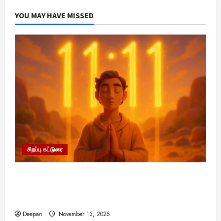
ய
க
ம்
ளி
ன
400
ய்
இ
த
யா
கா
‘சுதர்சன
3
ள்
எ
YOU MAY HAVE MISSED
ல்
ணி
ப்
து
சக்ரா’
னை
ல்
ந்
!
ன்
அமைப்பின்
ஒ
யி
ப
வா
யா
உ
சிறப்பம்சங்கள்
Viral New
த்
நீ
ன
ரு
ல்
ளி
என்ன?
க
?
ய
வி
:
ங்
?
சி
உ
த்
இ
ர்
ஜ
5
க
பி
லி
ள்
த
ரு
ந்
ய்
0
August
ள்
ர
ர்
ள
ஒ
க்
த
த
25,
4
க்
அ
ப
ப்
ஆ
ரே
க
2025
எ
வெ
கு
றி
ஞ்
பூ
ழ்
ந
லா
சிறப்பு கட்ட
ன்
க
ம்
யா
ச
ட்
ந்
டி
ம்
சுவாரசிய த
.
மா
மே
த
ம்
டு
த
க
!
மெ
எ
நா
ற்
ர
உ
ம்
அ
ர்
ட்
ஸ்
ட்
ப
க
ங்
பா
ர
!
ரா
November
5
.
டி
ட்
சி
க
ர்
சி
த
ஸ்
13,
சிறப்பு கட்டுரை
கி
ல்
ட
ய
ளு
வை
ய
மி
2025
தி
ரு
சொ
பு
ங்
க்
ல்
ழ்
ன
ஷ்
ன்
து
11:11 என்பதன் அர்த்தம் என்ன? பிரபஞ்சம்
க
கு
அ
சி
August
த்
ண
ன
மு
ள்
அ
உங்களுக்கு அனுப்பும் ரகசிய குறியீடு இதுவாக
ர்
30,
னி
தி
ன்
கு
க
!
னு
2025
இருக்கலாம்!
த்
மா
ன்
:
ட்
இ
ப்
த
வ
சு
Deepan
November 13, 2025
க
டி
ய
பு
August