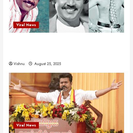
ம்
அ
ர்
க
பா
ர
!
November
சி
ர்
சி
த
13,
ய
வை
ய
மி
2025
Viral News
ங்
ல்
ழ்
க
அ
சி
August
ள்
விஜயகாந்த்: 50க்கும் மேற்பட்ட புதுமுக
ர்
30,
னி
!
2025
த்
இயக்குநர்களுக்கு வாய்ப்பளித்த ஒரே நடிகர்! தமிழ்
மா
த
வ
சினிமா வரலாற்றில் இது ஒரு சாதனையா?
August
ம்
ர
Vishnu
August 25, 2025
22,
எ
லா
2025
ன்
ற்
ன
றி
?
ல்
இ
து
August
22,
ஒ
2025
ரு
சா
Viral News
த
னை