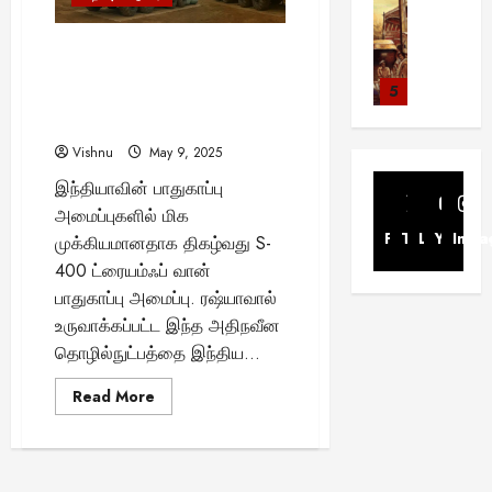
ச
யில்
ட்
ந்
டி
சுவாரசிய த
பாகிஸ்தான்
.
மா
மே
த
ம்
டு
த
க
ராணுவத்தை
மெ
எ
நா
ற்
ர
சிதைத்த
உ
இந்தியாவின் வான்வெளி
ம்
அ
ர்
ட்
இந்தியா!!
ஸ்
ட்
ப
க
ங்
காவலர்: S-400 ‘சுதர்சன சக்ரா’
பா
ர
!
ரா
5
.
டி
ட்
சி
க
அமைப்பின் சிறப்பம்சங்கள்
ர்
சி
த
ஸ்
கி
ல்
ட
ய
ளு
என்ன?
வை
ய
மி
தி
சிறப்பு கட்ட
ரு
சொ
பு
ங்
க்
ல்
ழ்
Vishnu
May 9, 2025
ன
1
ஷ்
ன்
து
க
கு
அ
சி
August
த்
1
இந்தியாவின் பாதுகாப்பு
ண
ன
மு
ள்
அ
ர்
30,
னி
தி
:
ன்
கு
அமைப்புகளில் மிக
க
!
னு
2025
த்
மா
ன்
1
1
:
ட்
Facebook
Twitter
Linkedin
இ
Youtub
Inst
முக்கியமானதாக திகழ்வது S-
ப்
த
வ
சு
1
க
டி
ய
பு
August
400 ட்ரையம்ஃப் வான்
ம்
ர
வா
Viral Ne
எ
லை
க்
க்
22,
ம்
எ
பாதுகாப்பு அமைப்பு. ரஷ்யாவால்
லா
சிறப்பு கட்ட
ர
ன்
வா
க
கு
2025
ர
ன்
ற்
எ
உருவாக்கப்பட்ட இந்த அதிநவீன
ஸ்
ப
ண
தை
ந
க
ன
றி
ளி
ய
தொழில்நுட்பத்தை இந்திய...
த
ரி
!
ர்
சி
?
ல்
மை
மா
2
ன்
ன்
அ
க
ய
இ
யி
Read
Read More
ன
அ
நி
த
ளு
more
கு
து
ன்
August
Viral New
உ
ர்
about
னை
ன்
க்
றி
இந்தியாவின்
22,
ஒ
வ
வி
ண்
த்
வு
பி
கு
வான்வெளி
யீ
2025
ரு
லி
ஜ
மை
காவலர்:
த
நா
ன்
வா
டு
S-
சா
மை