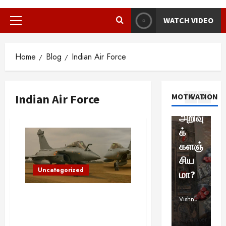
ண்டி
ங்குழி
மர்மங்கள்
பெண்
ய
ய
: நம்
WATCH VIDEO
சென்
ணுக்
இ
Primary
நேரத்
முன்
னை
குள்
5
Menu
தில்
னோர்
அரு
இப்படி
இ
Home
Blog
Indian Air Force
உங்க
கள்
த
கே
யொ
க
ளுக்
விட்டு
வ
விநோ
ரு
க
கு
ச்செ
த
த
மின்
த
Indian Air Force
MOTIVATION
எதுவு
ன்ற
எலும்
சார
ய
ம்
அறிவு
உ
புக்கூ
சக்தி
ச
கிடை
க்
த
டு
யா?
ல
க்கவி
களஞ்
ற
சிலை
விஞ்
உ
Viral Ne
ல்லை
சிய
எ
சிறப்பு கட்ட
களுட
ஞான
ள
எ
Uncategorized
யா?
மா?
?
ன்
உல
க
ளி
இருக்
கை
த
மை
2
விமானப் போர்களின் ராஜா:
Brindha
Vishnu
Br
யி
கும்
யே
ய
ரஃபேல் போர் விமானம்
ன்
Viral New
இந்தியாவின் வான் பாதுகாப்பை
டச்சு
மிரள
இ
August
September
Au
வ