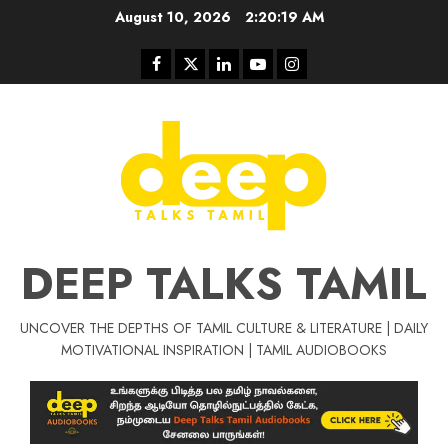
Skip
August 10, 2026
2:20:20 AM
to
content
Facebook
Twitter
Linkedin
Youtube
Instagram
DEEP TALKS TAMIL
UNCOVER THE DEPTHS OF TAMIL CULTURE & LITERATURE | DAILY
Tamil Motivat
MOTIVATIONAL INSPIRATION | TAMIL AUDIOBOOKS
சிறப்பு கட்டுரை
Tamil Motivation Videos
வெற்றி உனதே
மர்மங்கள்
ச
வே
பல்லா
ஒரு