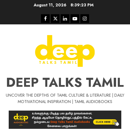
Skip
August 11, 2026
8:39:24 PM
to
content
Facebook
Twitter
Linkedin
Youtube
Instagram
DEEP TALKS TAMIL
UNCOVER THE DEPTHS OF TAMIL CULTURE & LITERATURE | DAILY
Tamil Motivat
MOTIVATIONAL INSPIRATION | TAMIL AUDIOBOOKS
சிறப்பு கட்டுரை
Tamil Motivation Videos
வெற்றி உனதே
மர்மங்கள்
ச
வே
பல்லா
ஒரு