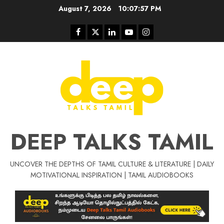
Skip
August 7, 2026
10:07:58 PM
to
content
Facebook
Twitter
Linkedin
Youtube
Instagram
DEEP TALKS TAMIL
UNCOVER THE DEPTHS OF TAMIL CULTURE & LITERATURE | DAILY
Tamil Motivat
MOTIVATIONAL INSPIRATION | TAMIL AUDIOBOOKS
சிறப்பு கட்டுரை
Tamil Motivation Videos
வெற்றி உனதே
மர்மங்கள்
ச
வே
பல்லா
ஒரு