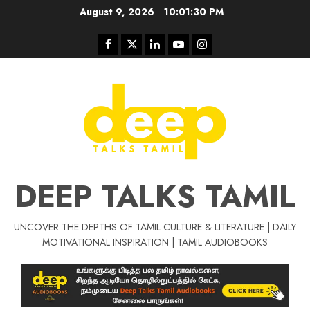
Skip
August 9, 2026
10:01:30 PM
to
content
Facebook
Twitter
Linkedin
Youtube
Instagram
DEEP TALKS TAMIL
UNCOVER THE DEPTHS OF TAMIL CULTURE & LITERATURE | DAILY
Tamil Motivat
MOTIVATIONAL INSPIRATION | TAMIL AUDIOBOOKS
சிறப்பு கட்டுரை
Tamil Motivation Videos
வெற்றி உனதே
மர்மங்கள்
ச
வே
பல்லா
ஒரு