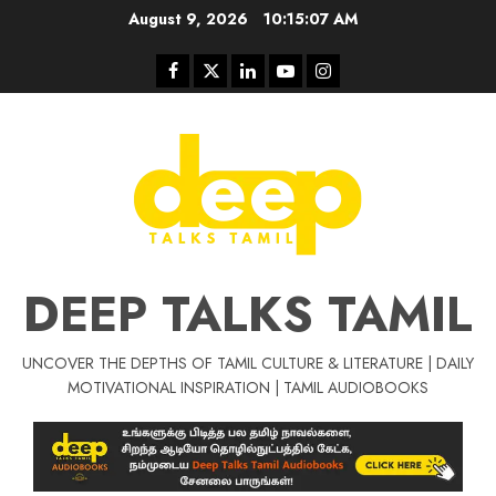
Skip
August 9, 2026
10:15:08 AM
to
content
Facebook
Twitter
Linkedin
Youtube
Instagram
DEEP TALKS TAMIL
UNCOVER THE DEPTHS OF TAMIL CULTURE & LITERATURE | DAILY
Tamil Motivat
MOTIVATIONAL INSPIRATION | TAMIL AUDIOBOOKS
சிறப்பு கட்டுரை
Tamil Motivation Videos
வெற்றி உனதே
மர்மங்கள்
ச
வே
பல்லா
ஒரு