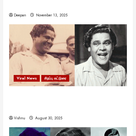
இருக்கலாம்!
யா
?
Deepan
November 13, 2025
August
25,
2025
Viral News
சிறப்பு கட்டுரை
எளிமையின் வலிமையால் உயர்ந்த
என்.எஸ்.கிருஷ்ணன்: கலைவாணரின் நினைவு நாளில்
ஒரு சிலிர்ப்பூட்டும் பார்வை
Vishnu
August 30, 2025