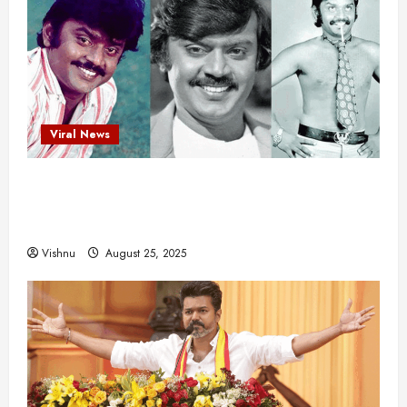
Viral News
விஜயகாந்த்: 50க்கும் மேற்பட்ட புதுமுக
இயக்குநர்களுக்கு வாய்ப்பளித்த ஒரே நடிகர்! தமிழ்
சினிமா வரலாற்றில் இது ஒரு சாதனையா?
Vishnu
August 25, 2025