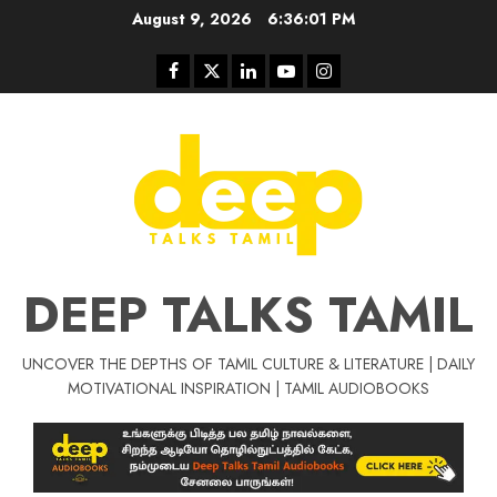
Skip
August 9, 2026
6:36:02 PM
to
content
Facebook
Twitter
Linkedin
Youtube
Instagram
DEEP TALKS TAMIL
UNCOVER THE DEPTHS OF TAMIL CULTURE & LITERATURE | DAILY
Tamil Motivat
MOTIVATIONAL INSPIRATION | TAMIL AUDIOBOOKS
சிறப்பு கட்டுரை
Tamil Motivation Videos
வெற்றி உனதே
மர்மங்கள்
ச
வே
பல்லா
ஒரு