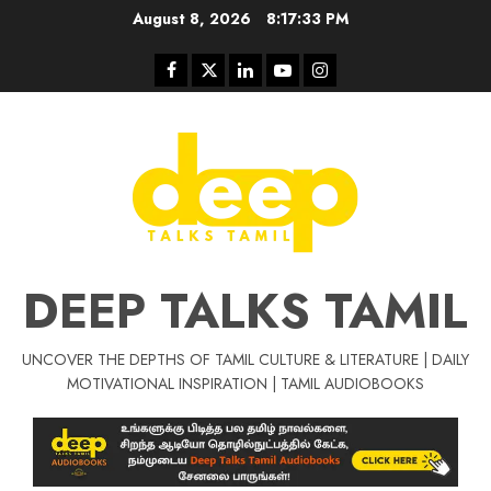
Skip
August 8, 2026
8:17:34 PM
to
content
Facebook
Twitter
Linkedin
Youtube
Instagram
DEEP TALKS TAMIL
UNCOVER THE DEPTHS OF TAMIL CULTURE & LITERATURE | DAILY
Tamil Motivat
MOTIVATIONAL INSPIRATION | TAMIL AUDIOBOOKS
சிறப்பு கட்டுரை
Tamil Motivation Videos
வெற்றி உனதே
மர்மங்கள்
ச
வே
பல்லா
ஒரு