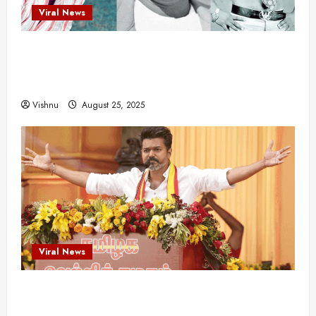
Viral News
யா
?
விஜயகாந்த்: 50க்கும் மேற்பட்ட புதுமுக
August
இயக்குநர்களுக்கு வாய்ப்பளித்த ஒரே நடிகர்! தமிழ்
25,
சினிமா வரலாற்றில் இது ஒரு சாதனையா?
2025
Vishnu
August 25, 2025
Viral News
விஜய் தவெக மாநாட்டில் சொன்ன குட்டிக் கதை!
அதன் பின்னணியில் உள்ள ஆழ்ந்த அரசியல் அர்த்தம்