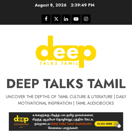
Skip
August 8, 2026
2:39:50 PM
to
content
Facebook
Twitter
Linkedin
Youtube
Instagram
DEEP TALKS TAMIL
UNCOVER THE DEPTHS OF TAMIL CULTURE & LITERATURE | DAILY
Tamil Motivat
MOTIVATIONAL INSPIRATION | TAMIL AUDIOBOOKS
சிறப்பு கட்டுரை
Tamil Motivation Videos
வெற்றி உனதே
மர்மங்கள்
ச
வே
பல்லா
ஒரு