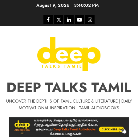
Skip
August 9, 2026
3:40:03 PM
to
content
Facebook
Twitter
Linkedin
Youtube
Instagram
DEEP TALKS TAMIL
UNCOVER THE DEPTHS OF TAMIL CULTURE & LITERATURE | DAILY
Tamil Motivat
MOTIVATIONAL INSPIRATION | TAMIL AUDIOBOOKS
சிறப்பு கட்டுரை
Tamil Motivation Videos
வெற்றி உனதே
மர்மங்கள்
ச
வே
பல்லா
ஒரு