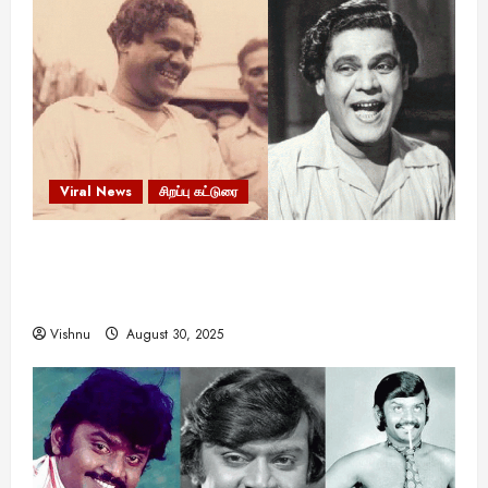
Viral News
சிறப்பு கட்டுரை
எளிமையின் வலிமையால் உயர்ந்த
என்.எஸ்.கிருஷ்ணன்: கலைவாணரின் நினைவு நாளில்
ஒரு சிலிர்ப்பூட்டும் பார்வை
Vishnu
August 30, 2025