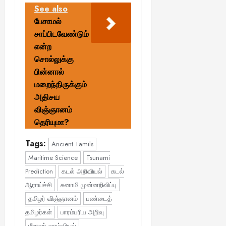
த
See also
னை
பேசாமல்
யா
சாப்பிடவேண்டும்
?
என்ற
August
சொல்லுக்கு
25,
பின்னால்
2025
மறைந்திருக்கும்
அதிசய
விஞ்ஞானம்
தெரியுமா?
Tags:
Ancient Tamils
Maritime Science
Tsunami
Prediction
கடல் அறிவியல்
கடல்
ஆராய்ச்சி
சுனாமி முன்னறிவிப்பு
தமிழர் விஞ்ஞானம்
பண்டைத்
தமிழர்கள்
பாரம்பரிய அறிவு
மீனவர் வாழ்வியல்