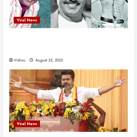
Viral News
விஜயகாந்த்: 50க்கும் மேற்பட்ட புதுமுக
இயக்குநர்களுக்கு வாய்ப்பளித்த ஒரே நடிகர்! தமிழ்
சினிமா வரலாற்றில் இது ஒரு சாதனையா?
Vishnu
August 25, 2025
Viral News