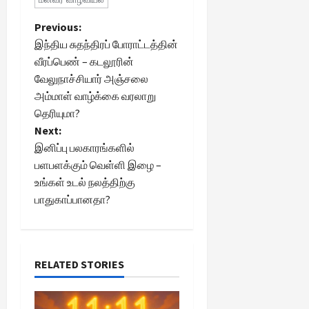
P
Previous:
இந்திய சுதந்திரப் போராட்டத்தின்
o
வீரப்பெண் – கடலூரின்
வேலுநாச்சியார் அஞ்சலை
s
அம்மாள் வாழ்க்கை வரலாறு
t
தெரியுமா?
Next:
n
இனிப்பு பலகாரங்களில்
பளபளக்கும் வெள்ளி இழை –
a
உங்கள் உடல் நலத்திற்கு
பாதுகாப்பானதா?
v
i
g
RELATED STORIES
a