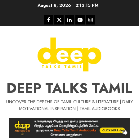
Skip
August 8, 2026
2:13:16 PM
to
content
Facebook
Twitter
Linkedin
Youtube
Instagram
DEEP TALKS TAMIL
UNCOVER THE DEPTHS OF TAMIL CULTURE & LITERATURE | DAILY
MOTIVATIONAL INSPIRATION | TAMIL AUDIOBOOKS
Tamil Motivat
சிறப்பு கட்டுரை
Tamil Motivation Videos
வெற்றி உனதே
மர்மங்கள்
ச