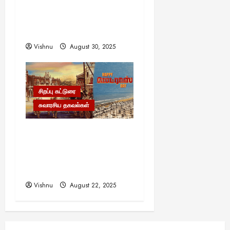
கலைவாணரின் நினைவு
நாளில் ஒரு சிலிர்ப்பூட்டும்
பார்வை
Vishnu
August 30, 2025
சிறப்பு கட்டுரை
சுவாரசிய தகவல்கள்
மெட்ராஸ் தினத்தின்
சுவாரஸ்யமான உண்மைகள்!
நீங்கள் அறியாத
ரகசியங்கள்!
Vishnu
August 22, 2025