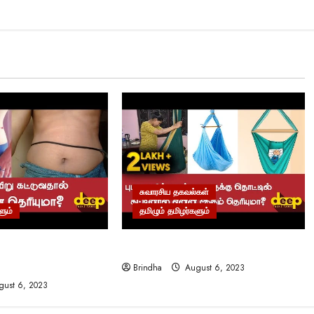
சுவாரசிய தகவல்கள்
ளும்
தமிழும் தமிழர்களும்
ு | நம்
புடவை தொட்டில் ரகசியங்கள்..!
் மருத்துவம்
Brindha
August 6, 2023
ust 6, 2023