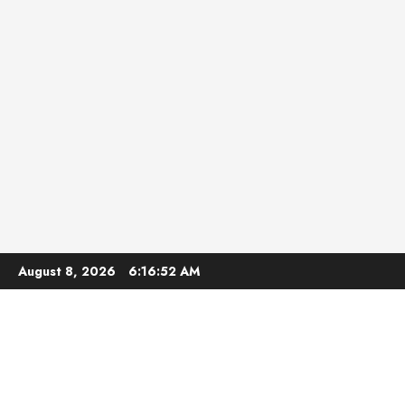
Skip
August 8, 2026
6:16:54 AM
to
content