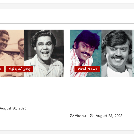
s
சிறப்பு கட்டுரை
Viral News
 வலிமையால் உயர்ந்த
விஜயகாந்த்: 50க்கும் மேற்பட்
ிருஷ்ணன்: கலைவாணரின்
இயக்குநர்களுக்கு வாய்ப்பளி
ல் ஒரு சிலிர்ப்பூட்டும் பார்வை
நடிகர்! தமிழ் சினிமா வரலாற்ற
சாதனையா?
August 30, 2025
Vishnu
August 25, 2025