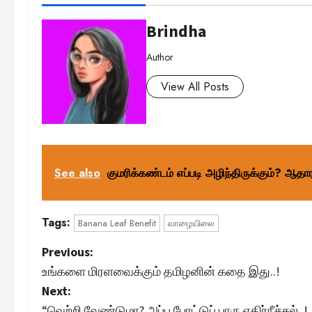
Brindha
Author
View All Posts
See also
குமரிக்கண்டம் எப்படி அழிந்திருக்கும்? ஆதா
Tags:
Banana Leaf Benefit
வாழையிலை
P
Previous:
உங்களை மிரளவைக்கும் தமிழனின் கதை இது..!
o
Next:
“வெற்றி வேண்டுமா? அப்ப போட்டுப் பாரு எதிர்நீச்சல்..!