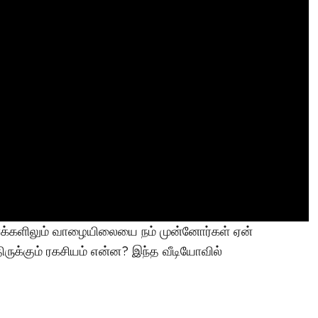
மர்மங்கள்
சென்னை அருகே
ழாக்களிலும் வாழையிலையை நம் முன்னோர்கள் ஏன்
ருக்கும் ரகசியம் என்ன? இந்த வீடியோவில்
விநோத எலும்புக்கூட
சிலைகளுடன் இருக்