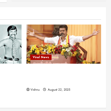
Viral News
விஜயகாந்த்: 50க்கும் மேற்பட்ட
புதுமுக இயக்குநர்களுக்கு
வாய்ப்பளித்த ஒரே நடிகர்! தமிழ்
சினிமா வரலாற்றில் இது ஒரு
3
சாதனையா?
Viral News
August 25, 2025
விஜய் தவெக மாநாட்டில் சொன்ன
குட்டிக் கதை! அதன்
பின்னணியில் உள்ள ஆழ்ந்த
அரசியல் அர்த்தம் என்ன?
4
Viral News
August 22, 2025
சிறப்பு கட்டுரை
சுவாரசிய தகவல்கள்
ட புதுமுக
விஜய் தவெக மாநாட்டில் சொன்ன குட்டிக்
மெட்ராஸ் தினத்தின்
சுவாரஸ்யமான உண்மைகள்!
த்த ஒரே
கதை! அதன் பின்னணியில் உள்ள ஆழ்ந்த
நீங்கள் அறியாத ரகசியங்கள்!
ில் இது ஒரு
அரசியல் அர்த்தம் என்ன?
5
August 22, 2025
Vishnu
August 22, 2025