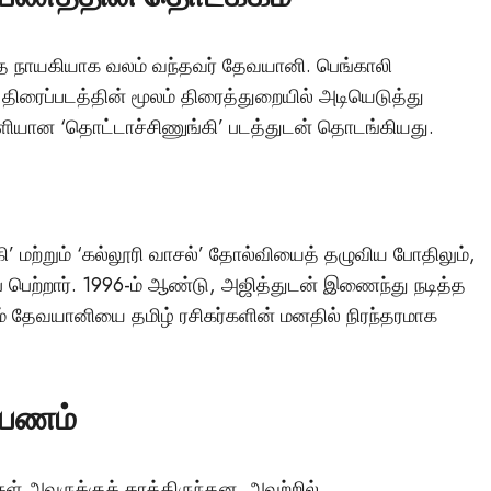
ியாத நாயகியாக வலம் வந்தவர் தேவயானி. பெங்காலி
ிரைப்படத்தின் மூலம் திரைத்துறையில் அடியெடுத்து
ளியான ‘தொட்டாச்சிணுங்கி’ படத்துடன் தொடங்கியது.
’ மற்றும் ‘கல்லூரி வாசல்’ தோல்வியைத் தழுவிய போதிலும்,
 பெற்றார். 1996-ம் ஆண்டு, அஜித்துடன் இணைந்து நடித்த
மர்மங்கள்
டம் தேவயானியை தமிழ் ரசிகர்களின் மனதில் நிரந்தரமாக
சென்னை அருகே
விநோத எலும்புக்கூட
பயணம்
சிலைகளுடன் இருக்
கள் அவருக்குக் காத்திருந்தன. அவற்றில்