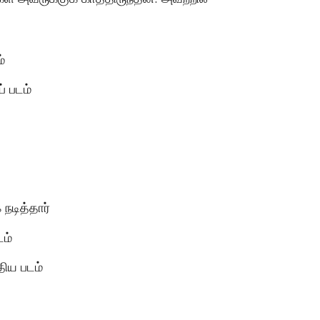
டச்சு கல்லறை: நமது
காலனிய வரலாற்றின
மர்மமான சாட்சியமா
்
் படம்
Vishnu
April 6, 2025
 நடித்தார்
ம்
ிய படம்