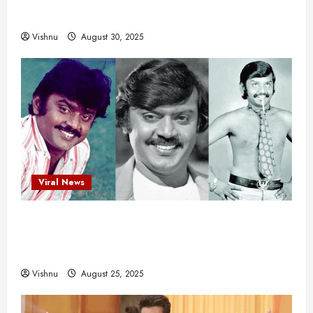
என்.எஸ்.கிருஷ்ணன்: கலைவாணரின் நினைவு நாளில்
ஒரு சிலிர்ப்பூட்டும் பார்வை
Vishnu
August 30, 2025
Viral News
விஜயகாந்த்: 50க்கும் மேற்பட்ட புதுமுக
இயக்குநர்களுக்கு வாய்ப்பளித்த ஒரே நடிகர்! தமிழ்
சினிமா வரலாற்றில் இது ஒரு சாதனையா?
Vishnu
August 25, 2025