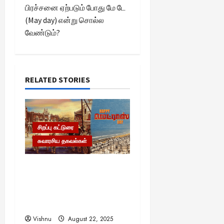
பிரச்சனை ஏற்படும் போது மே டே
n
(May day) என்று சொல்ல
வேண்டும்?
a
v
i
RELATED STORIES
g
a
சிறப்பு கட்டுரை
சுவாரசிய தகவல்கள்
t
i
மெட்ராஸ் தினத்தின்
சுவாரஸ்யமான உண்மைகள்!
o
நீங்கள் அறியாத
ரகசியங்கள்!
n
Vishnu
August 22, 2025