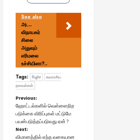
August
See also
25,
அட..
2025
விநாயகர்
சிலை
அதுவும்
எரிமலை
உச்சியிளா?..
Tags:
flight
சுவாரசிய
தகவல்கள்
P
Previous:
ஹோட்டல்களில் வெள்ளைநிற
o
படுக்கை விரிப்புகள் மட்டுமே
பயன்படுத்தப்படுவது ஏன் ?
s
Next:
t
விமானத்தில் எந்த வகையான