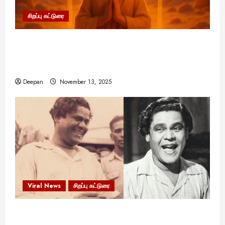
சிறப்பு கட்டுரை
11:11 என்பதன் அர்த்தம் என்ன? பிரபஞ்சம்
உங்களுக்கு அனுப்பும் ரகசிய குறியீடு இதுவாக
இருக்கலாம்!
Deepan
November 13, 2025
Viral News
சிறப்பு கட்டுரை
எளிமையின் வலிமையால் உயர்ந்த