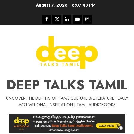
Skip
August 7, 2026
6:07:44 PM
to
content
Facebook
Twitter
Linkedin
Youtube
Instagram
DEEP TALKS TAMIL
UNCOVER THE DEPTHS OF TAMIL CULTURE & LITERATURE | DAILY
MOTIVATIONAL INSPIRATION | TAMIL AUDIOBOOKS
Tamil Motivat
சிறப்பு கட்டுரை
Tamil Motivation Videos
வெற்றி உனதே