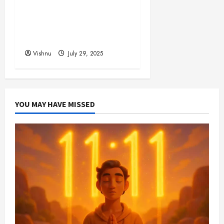
முன் ஒன்றுமில்லை!
உலகையே வியக்க வைக்கும்
‘கடவுளின் மரம்’ – இதன்
விலை தெரியுமா?
Vishnu
July 29, 2025
YOU MAY HAVE MISSED