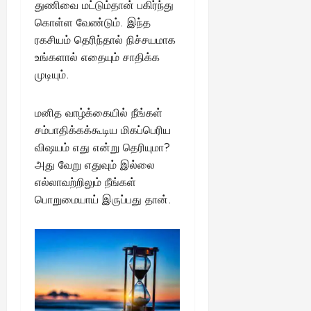
துணிவை மட்டும்தான் பகிர்ந்து
ங்
ல்
ழ்
க
கொள்ள வேண்டும். இந்த
அ
சி
August
ள்
ரகசியம் தெரிந்தால் நிச்சயமாக
ர்
30,
னி
!
2025
த்
உங்களால் எதையும் சாதிக்க
மா
த
வ
முடியும்.
August
ம்
ர
22,
எ
லா
2025
மனித வாழ்க்கையில் நீங்கள்
ன்
ற்
சம்பாதிக்கக்கூடிய மிகப்பெரிய
ன
றி
விஷயம் எது என்று தெரியுமா?
?
ல்
இ
அது வேறு எதுவும் இல்லை
து
August
எல்லாவற்றிலும் நீங்கள்
22,
ஒ
பொறுமையாய் இருப்பது தான்.
2025
ரு
சா
த
னை
யா
?