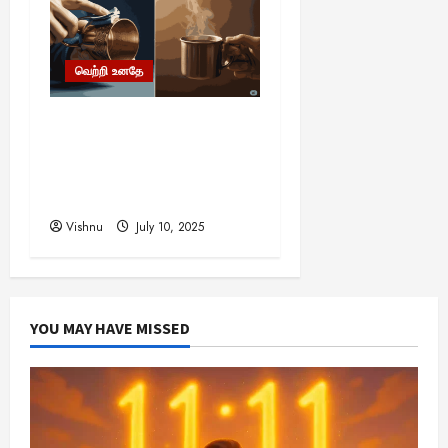
வெற்றி உனதே
தங்கக் கோப்பையில் தேநீர்
வேண்டுமா? பேராசிரியரின்
இந்த ஒரு பாடம் உங்கள்
வாழ்க்கையை மாற்றும்!
Vishnu
July 10, 2025
YOU MAY HAVE MISSED