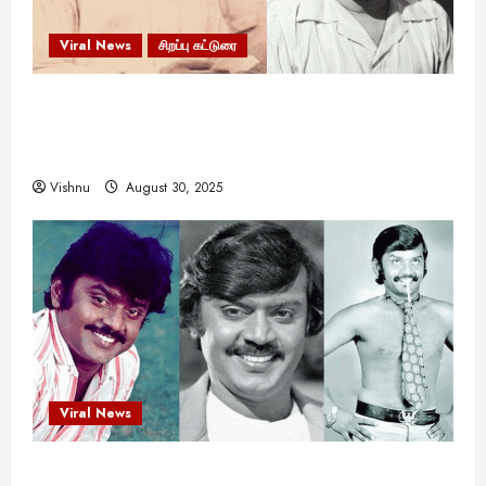
Viral News
சிறப்பு கட்டுரை
எளிமையின் வலிமையால் உயர்ந்த
என்.எஸ்.கிருஷ்ணன்: கலைவாணரின் நினைவு நாளில்
ஒரு சிலிர்ப்பூட்டும் பார்வை
Vishnu
August 30, 2025
Viral News
விஜயகாந்த்: 50க்கும் மேற்பட்ட புதுமுக