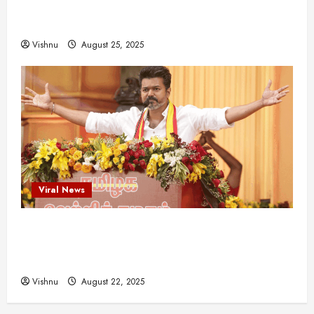
இயக்குநர்களுக்கு வாய்ப்பளித்த ஒரே நடிகர்! தமிழ்
சினிமா வரலாற்றில் இது ஒரு சாதனையா?
Vishnu
August 25, 2025
Viral News
விஜய் தவெக மாநாட்டில் சொன்ன குட்டிக் கதை!
அதன் பின்னணியில் உள்ள ஆழ்ந்த அரசியல் அர்த்தம்
என்ன?
Vishnu
August 22, 2025