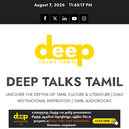
Skip
August 7, 2026
11:45:18 PM
to
content
Facebook
Twitter
Linkedin
Youtube
Instagram
DEEP TALKS TAMIL
UNCOVER THE DEPTHS OF TAMIL CULTURE & LITERATURE | DAILY
MOTIVATIONAL INSPIRATION | TAMIL AUDIOBOOKS
Tamil Motivat
சிறப்பு கட்டுரை
Tamil Motivation Videos
வெற்றி உனதே