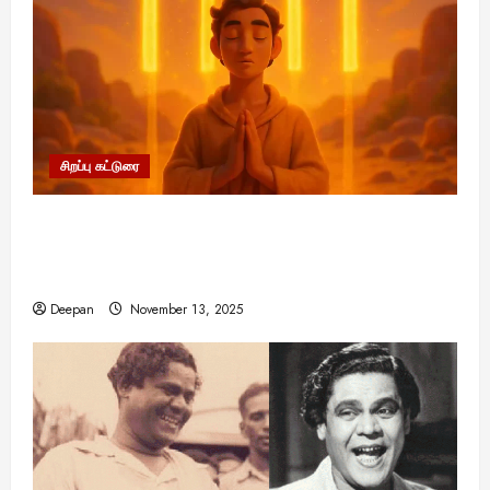
சிறப்பு கட்டுரை
11:11 என்பதன் அர்த்தம் என்ன? பிரபஞ்சம்
உங்களுக்கு அனுப்பும் ரகசிய குறியீடு இதுவாக
இருக்கலாம்!
Deepan
November 13, 2025