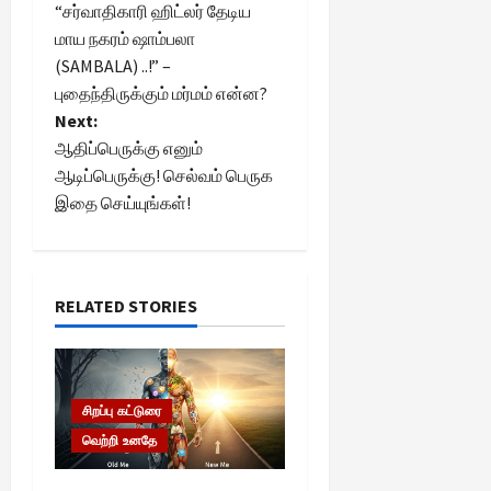
“சர்வாதிகாரி ஹிட்லர் தேடிய
o
மாய நகரம் ஷாம்பலா
(SAMBALA) ..!” –
s
புதைந்திருக்கும் மர்மம் என்ன?
t
Next:
ஆதிப்பெருக்கு எனும்
n
ஆடிப்பெருக்கு! செல்வம் பெருக
இதை செய்யுங்கள்!
a
v
i
RELATED STORIES
g
a
சிறப்பு கட்டுரை
வெற்றி உனதே
t