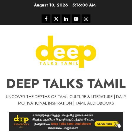
Skip
August 10, 2026
5:16:09 AM
to
content
Facebook
Twitter
Linkedin
Youtube
Instagram
DEEP TALKS TAMIL
UNCOVER THE DEPTHS OF TAMIL CULTURE & LITERATURE | DAILY
Tamil Motivat
MOTIVATIONAL INSPIRATION | TAMIL AUDIOBOOKS
சிறப்பு கட்டுரை
Tamil Motivation Videos
வெற்றி உனதே
மர்மங்கள்
ச
வே
பல்லா
ஒரு