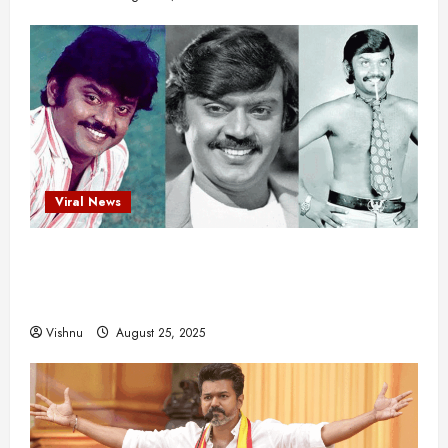
யா
?
August
25,
2025
Viral News
விஜயகாந்த்: 50க்கும் மேற்பட்ட புதுமுக
இயக்குநர்களுக்கு வாய்ப்பளித்த ஒரே நடிகர்! தமிழ்
சினிமா வரலாற்றில் இது ஒரு சாதனையா?
Vishnu
August 25, 2025