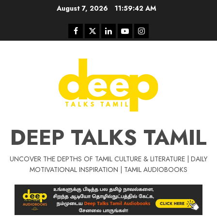
Skip
August 7, 2026
11:59:42 AM
to
content
Facebook
Twitter
Linkedin
Youtube
Instagram
DEEP TALKS TAMIL
UNCOVER THE DEPTHS OF TAMIL CULTURE & LITERATURE | DAILY
Tamil Motivat
MOTIVATIONAL INSPIRATION | TAMIL AUDIOBOOKS
சிறப்பு கட்டுரை
Tamil Motivation Videos
வெற்றி உனதே
மர்மங்கள்
ச
வே
பல்லா
ஒரு