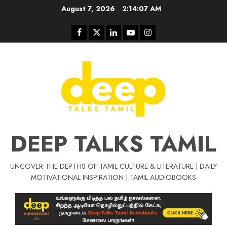
Skip
August 7, 2026
2:14:07 AM
to
content
Facebook
Twitter
Linkedin
Youtube
Instagram
DEEP TALKS TAMIL
UNCOVER THE DEPTHS OF TAMIL CULTURE & LITERATURE | DAILY
Tamil Motivat
MOTIVATIONAL INSPIRATION | TAMIL AUDIOBOOKS
சிறப்பு கட்டுரை
Tamil Motivation Videos
வெற்றி உனதே
மர்மங்கள்
ச
வே
பல்லா
ஒரு