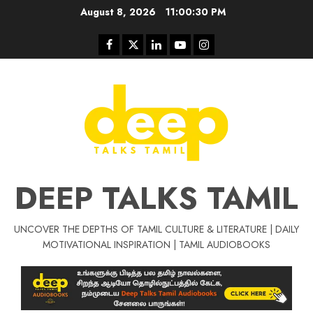
Skip
August 8, 2026
11:00:31 PM
to
content
Facebook
Twitter
Linkedin
Youtube
Instagram
DEEP TALKS TAMIL
UNCOVER THE DEPTHS OF TAMIL CULTURE & LITERATURE | DAILY
MOTIVATIONAL INSPIRATION | TAMIL AUDIOBOOKS
Tamil Motivat
சிறப்பு கட்டுரை
Tamil Motivation Videos
வெற்றி உனதே
மர்மங்கள்
ச