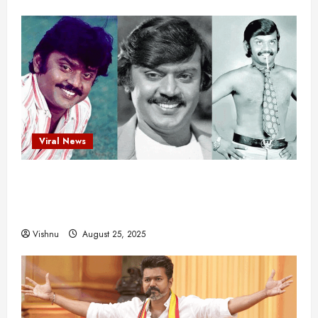
Viral News
விஜயகாந்த்: 50க்கும் மேற்பட்ட புதுமுக
இயக்குநர்களுக்கு வாய்ப்பளித்த ஒரே நடிகர்! தமிழ்
சினிமா வரலாற்றில் இது ஒரு சாதனையா?
Vishnu
August 25, 2025