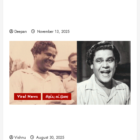
11:11 என்பதன் அர்த்தம் என்ன? பிரபஞ்சம்
உங்களுக்கு அனுப்பும் ரகசிய குறியீடு இதுவாக
இருக்கலாம்!
Deepan
November 13, 2025
Viral News
சிறப்பு கட்டுரை
எளிமையின் வலிமையால் உயர்ந்த
என்.எஸ்.கிருஷ்ணன்: கலைவாணரின் நினைவு நாளில்
ஒரு சிலிர்ப்பூட்டும் பார்வை
Vishnu
August 30, 2025