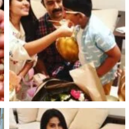
டச்சு கல்லறை: நமது
காலனிய வரலாற்றின
மர்மமான சாட்சியமா
Vishnu
April 6, 2025