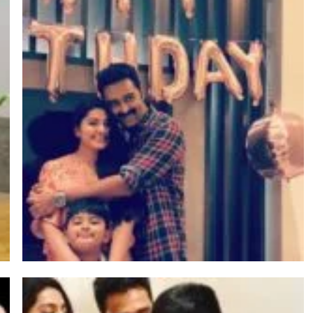
மர்மங்கள்
சென்னை அருகே
விநோத எலும்புக்கூட
சிலைகளுடன் இருக்