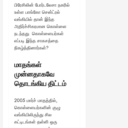
ல்
ழ்
பிரேசிலின் போர்டலேசா நகரில்
க
அ
சி
August
ள்
உள்ள பாங்கோ சென்ட்ரல்
ர்
30,
னி
!
வங்கியில் தான் இந்த
2025
த்
மா
த
அதிர்ச்சிகரமான கொள்ளை
வ
August
ம்
ர
நடந்தது. கொள்ளையர்கள்
22,
எ
லா
எப்படி இந்த சாகசத்தை
2025
ன்
ற்
நிகழ்த்தினார்கள்?
ன
றி
?
ல்
மாதங்கள்
இ
து
August
முன்னதாகவே
22,
ஒ
2025
தொடங்கிய திட்டம்
ரு
சா
த
2005 மார்ச் மாதத்தில்,
னை
கொள்ளையர்களின் குழு
யா
?
வங்கியிலிருந்து சில
கட்டிடங்கள் தள்ளி ஒரு
August