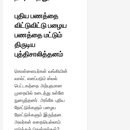
புதிய பணத்தை
விட்டுவிட்டு பழைய
பணத்தை மட்டும்
திருடிய
புத்திசாலித்தனம்
கொள்ளையர்கள் வங்கியின்
வால்ட் எனப்படும் ஸ்டீல்
பெட்டகத்தை அற்புதமான
முறையில் உடைத்து உள்ளே
நுழைந்தனர். அங்கே புதிய
நோட்டுக்களும் பழைய
நோட்டுக்களும் இருந்தன.
அவர்கள் எதையெல்லாம்
எடுத்துச் சென்றார்கள்?