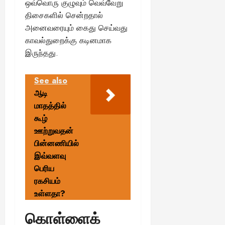
ஒவ்வொரு குழுவும் வெவ்வேறு
திசைகளில் சென்றதால்
அனைவரையும் கைது செய்வது
காவல்துறைக்கு கடினமாக
இருந்தது.
See also
ஆடி
மாதத்தில்
கூழ்
ஊற்றுவதன்
பின்னணியில்
இவ்வளவு
பெரிய
ரகசியம்
உள்ளதா?
கொள்ளைக்