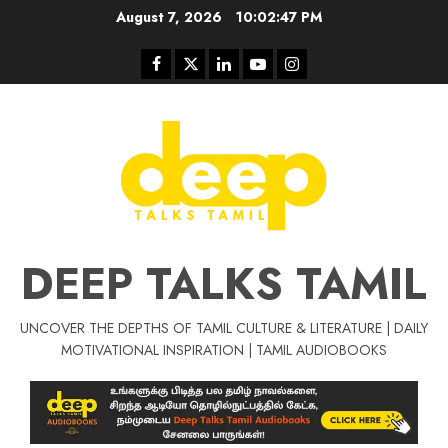
Skip
August 7, 2026
10:02:48 PM
to
content
Facebook
Twitter
Linkedin
Youtube
Instagram
DEEP TALKS TAMIL
UNCOVER THE DEPTHS OF TAMIL CULTURE & LITERATURE | DAILY
MOTIVATIONAL INSPIRATION | TAMIL AUDIOBOOKS
Tamil Motivation Videos
சிறப்பு கட்டுரை
மர்மங்கள்
Tamil Motivation Videos
வெற்றி உனதே