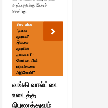
அடிப்பகுதிக்கு இட்டுச்
சென்றது.
See also
"தலை
முடியா?
இல்லை
முடியின்
தலையா? -
மொட்டையின்
மர்மங்களை
அறிவோம்!"
வங்கி வால்ட்டை
உடைத்த
நிபுணத்துவம்