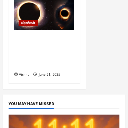
மர்மங்கள்
கருந்துளையின் மையம்
‘சிங்குலாரிட்டி’: இயற்பியல்
விதிகள் உடையும்
பிரபஞ்சத்தின் விசித்திரமான
இடம்!
Vishnu
June 21, 2025
YOU MAY HAVE MISSED