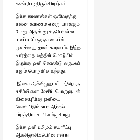
ங்
ல்
ழ்
கண்டுபிடிதிருக்கிறார்கள்.
க
அ
சி
August
ள்
இந்த காளான்கள் ஒளிவதற்கு
ர்
30,
னி
!
2025
த்
மா
என்ன காரணம் என்று பார்க்கும்
த
வ
போது அதில் லூசிஃபெரின்ஸ்
August
ம்
ர
எனப்படும் ஒருவகையில்
22,
எ
லா
மூலக்கூறு தான் காரணம். இந்த
2025
ன்
ற்
வார்த்தை லத்தீன் மொழியில்
ன
றி
இருந்து ஒளி கொண்டு வருபவர்
?
ல்
எனும் பொருளில் வந்தது.
இ
து
August
இவை ஆக்சிஜனுடன் மற்றொரு
22,
ஒ
எதிர்வினை வேதிப் பொருளுடன்
2025
ரு
வினைபுரிந்து ஒளியை
சா
த
வெளியிடும் உயர் ஆற்றல்
னை
உற்பத்தியாக விளங்குகிறது.
யா
?
இந்த ஒளி உமிழும் தயாரிப்பு
ஆக்சிலூசிஃபெரின் என்று