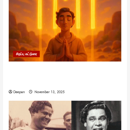
சிறப்பு கட்டுரை
11:11 என்பதன் அர்த்தம் என்ன? பிரபஞ்சம்
உங்களுக்கு அனுப்பும் ரகசிய குறியீடு இதுவாக
இருக்கலாம்!
Deepan
November 13, 2025