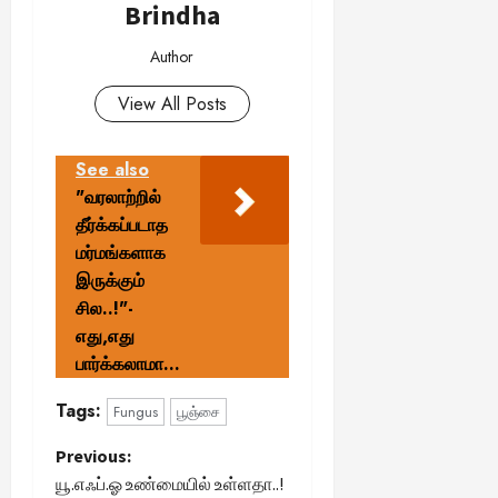
Brindha
Author
View All Posts
See also
"வரலாற்றில்
தீர்க்கப்படாத
மர்மங்களாக
இருக்கும்
சில..!"-
எது,எது
பார்க்கலாமா…
Tags:
Fungus
பூஞ்சை
P
Previous:
யூ.எஃப்.ஓ உண்மையில் உள்ளதா..!