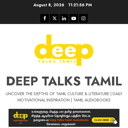
Skip
August 8, 2026
11:21:57 PM
to
content
Facebook
Twitter
Linkedin
Youtube
Instagram
DEEP TALKS TAMIL
UNCOVER THE DEPTHS OF TAMIL CULTURE & LITERATURE | DAILY
MOTIVATIONAL INSPIRATION | TAMIL AUDIOBOOKS
Tamil Motivat
சிறப்பு கட்டுரை
Tamil Motivation Videos
வெற்றி உனதே
மர்மங்கள்
ச