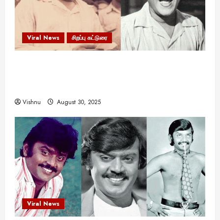
Viral News
சிறப்பு கட்டுரை
எளிமையின் வலிமையால் உயர்ந்த
என்.எஸ்.கிருஷ்ணன்: கலைவாணரின் நினைவு நாளில்
ஒரு சிலிர்ப்பூட்டும் பார்வை
Vishnu
August 30, 2025
Viral News