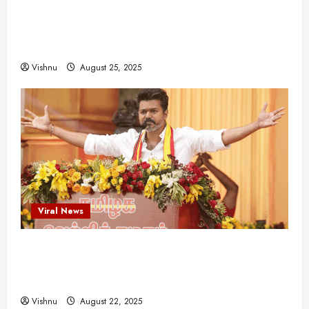
விஜயகாந்த்: 50க்கும் மேற்பட்ட புதுமுக
இயக்குநர்களுக்கு வாய்ப்பளித்த ஒரே நடிகர்! தமிழ்
சினிமா வரலாற்றில் இது ஒரு சாதனையா?
Vishnu
August 25, 2025
Viral News
விஜய் தவெக மாநாட்டில் சொன்ன குட்டிக் கதை!
அதன் பின்னணியில் உள்ள ஆழ்ந்த அரசியல் அர்த்தம்
என்ன?
Vishnu
August 22, 2025