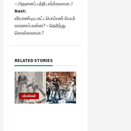
o
– அதனைப் பற்றி பார்க்கலாமா..!
Next:
s
வீரபாண்டிய கட்டபொம்மன் பெயர்
t
காரணம் என்ன? – தெரிந்து
கொள்ளலாமா.?
n
a
RELATED STORIES
v
i
g
மர்மங்கள்
a
ஒரு பெண்ணுக்குள்
t
இப்படியொரு மின்சார
i
சக்தியா? விஞ்ஞான