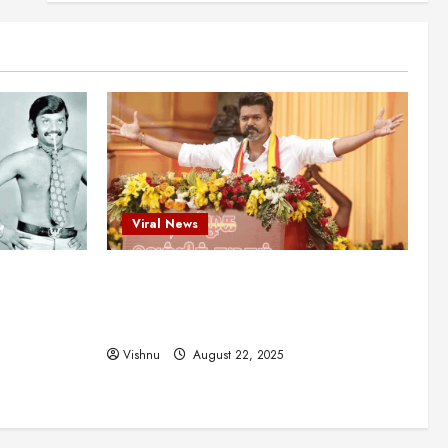
புதுமுக இயக்குநர்களுக்கு
வாய்ப்பளித்த ஒரே நடிகர்! தமிழ்
சினிமா வரலாற்றில் இது ஒரு
3
சாதனையா?
Viral News
August 25, 2025
விஜய் தவெக மாநாட்டில் சொன்ன
குட்டிக் கதை! அதன்
பின்னணியில் உள்ள ஆழ்ந்த
அரசியல் அர்த்தம் என்ன?
4
August 22, 2025
Viral News
சிறப்பு கட்டுரை
சுவாரசிய தகவல்கள்
மெட்ராஸ் தினத்தின்
ட புதுமுக
விஜய் தவெக மாநாட்டில் சொன்ன குட்டிக்
சுவாரஸ்யமான உண்மைகள்!
நீங்கள் அறியாத ரகசியங்கள்!
த்த ஒரே
கதை! அதன் பின்னணியில் உள்ள ஆழ்ந்த
5
ில் இது ஒரு
அரசியல் அர்த்தம் என்ன?
August 22, 2025
Vishnu
August 22, 2025