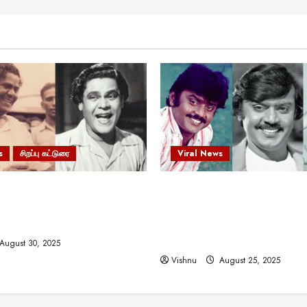
s
சிறப்பு கட்டுரை
Viral News
 வலிமையால் உயர்ந்த
விஜயகாந்த்: 50க்கும் மேற்பட்
ிருஷ்ணன்: கலைவாணரின்
இயக்குநர்களுக்கு வாய்ப்பளி
ல் ஒரு சிலிர்ப்பூட்டும் பார்வை
நடிகர்! தமிழ் சினிமா வரலாற்ற
சாதனையா?
August 30, 2025
Vishnu
August 25, 2025