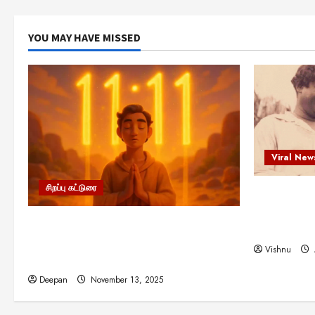
YOU MAY HAVE MISSED
Viral New
சிறப்பு கட்டுரை
எளிமையின்
என்.எஸ்.க
11:11 என்பதன் அர்த்தம் என்ன?
நினைவு நாளி
பிரபஞ்சம் உங்களுக்கு அனுப்பும் ரகசிய
Vishnu
குறியீடு இதுவாக இருக்கலாம்!
Deepan
November 13, 2025