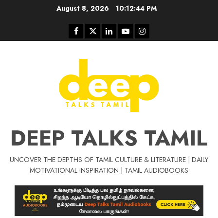
Skip
August 8, 2026
10:12:44 PM
to
content
Facebook
Twitter
Linkedin
Youtube
Instagram
DEEP TALKS TAMIL
UNCOVER THE DEPTHS OF TAMIL CULTURE & LITERATURE | DAILY
Tamil Motivat
MOTIVATIONAL INSPIRATION | TAMIL AUDIOBOOKS
சிறப்பு கட்டுரை
Tamil Motivation Videos
வெற்றி உனதே
மர்மங்கள்
ச
வே
பல்லா
ஒரு