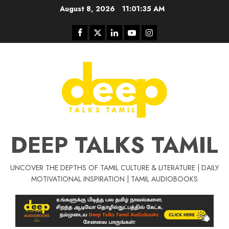
Skip
August 8, 2026
11:01:36 AM
to
content
Facebook
Twitter
Linkedin
Youtube
Instagram
DEEP TALKS TAMIL
UNCOVER THE DEPTHS OF TAMIL CULTURE & LITERATURE | DAILY
Tamil Motivat
MOTIVATIONAL INSPIRATION | TAMIL AUDIOBOOKS
சிறப்பு கட்டுரை
Tamil Motivation Videos
வெற்றி உனதே
மர்மங்கள்
ச
வே
பல்லா
ஒரு