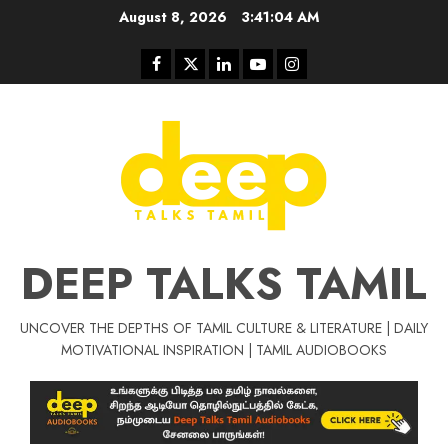
Skip
August 8, 2026
3:41:05 AM
to
content
Facebook
Twitter
Linkedin
Youtube
Instagram
DEEP TALKS TAMIL
UNCOVER THE DEPTHS OF TAMIL CULTURE & LITERATURE | DAILY
Tamil Motivat
MOTIVATIONAL INSPIRATION | TAMIL AUDIOBOOKS
சிறப்பு கட்டுரை
Tamil Motivation Videos
வெற்றி உனதே
மர்மங்கள்
ச
வே
பல்லா
ஒரு