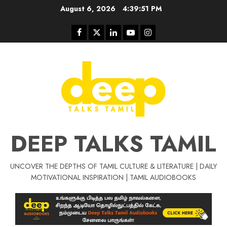
Skip
August 6, 2026
4:39:52 PM
to
content
Facebook
Twitter
Linkedin
Youtube
Instagram
DEEP TALKS TAMIL
UNCOVER THE DEPTHS OF TAMIL CULTURE & LITERATURE | DAILY
Tamil Motivat
MOTIVATIONAL INSPIRATION | TAMIL AUDIOBOOKS
சிறப்பு கட்டுரை
Tamil Motivation Videos
வெற்றி உனதே
மர்மங்கள்
ச
வே
பல்லா
ஒரு