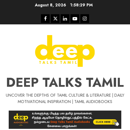
Skip
August 8, 2026
1:58:30 PM
to
content
Facebook
Twitter
Linkedin
Youtube
Instagram
DEEP TALKS TAMIL
UNCOVER THE DEPTHS OF TAMIL CULTURE & LITERATURE | DAILY
Tamil Motivat
MOTIVATIONAL INSPIRATION | TAMIL AUDIOBOOKS
சிறப்பு கட்டுரை
Tamil Motivation Videos
வெற்றி உனதே
மர்மங்கள்
ச
வே
பல்லா
ஒரு