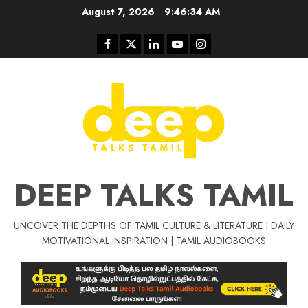
Skip
August 7, 2026
9:46:34 AM
to
content
Facebook
Twitter
Linkedin
Youtube
Instagram
DEEP TALKS TAMIL
UNCOVER THE DEPTHS OF TAMIL CULTURE & LITERATURE | DAILY
Tamil Motivat
MOTIVATIONAL INSPIRATION | TAMIL AUDIOBOOKS
சிறப்பு கட்டுரை
Tamil Motivation Videos
வெற்றி உனதே
மர்மங்கள்
ச
வே
பல்லா
ஒரு