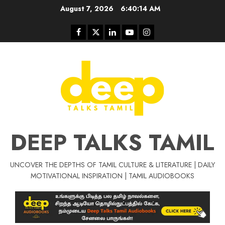
Skip
August 7, 2026
6:40:15 AM
to
content
Facebook
Twitter
Linkedin
Youtube
Instagram
DEEP TALKS TAMIL
UNCOVER THE DEPTHS OF TAMIL CULTURE & LITERATURE | DAILY
Tamil Motivat
MOTIVATIONAL INSPIRATION | TAMIL AUDIOBOOKS
சிறப்பு கட்டுரை
Tamil Motivation Videos
வெற்றி உனதே
மர்மங்கள்
ச
வே
பல்லா
ஒரு