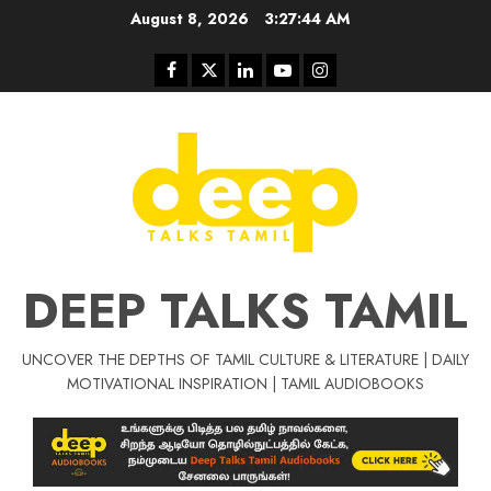
Skip
August 8, 2026
3:27:45 AM
to
content
Facebook
Twitter
Linkedin
Youtube
Instagram
DEEP TALKS TAMIL
UNCOVER THE DEPTHS OF TAMIL CULTURE & LITERATURE | DAILY
Tamil Motivat
MOTIVATIONAL INSPIRATION | TAMIL AUDIOBOOKS
சிறப்பு கட்டுரை
Tamil Motivation Videos
வெற்றி உனதே
மர்மங்கள்
ச
வே
பல்லா
ஒரு