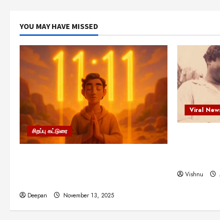
YOU MAY HAVE MISSED
Viral New
சிறப்பு கட்டுரை
எளிமையின்
என்.எஸ்.க
11:11 என்பதன் அர்த்தம் என்ன?
நினைவு நாளி
பிரபஞ்சம் உங்களுக்கு அனுப்பும் ரகசிய
Vishnu
குறியீடு இதுவாக இருக்கலாம்!
Deepan
November 13, 2025