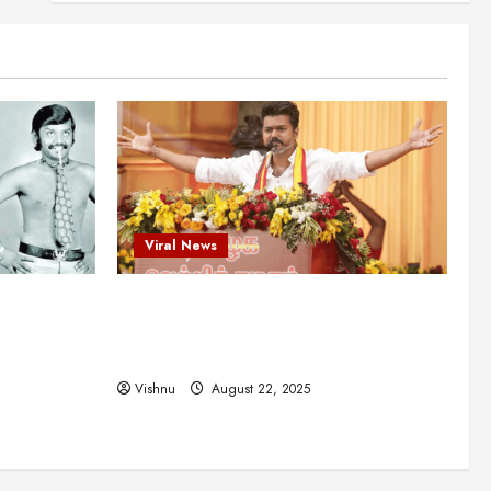
என்.எஸ்.கிருஷ்ணன்:
கலைவாணரின் நினைவு நாளில்
ஒரு சிலிர்ப்பூட்டும் பார்வை
2
August 30, 2025
Viral News
விஜயகாந்த்: 50க்கும் மேற்பட்ட
புதுமுக இயக்குநர்களுக்கு
வாய்ப்பளித்த ஒரே நடிகர்! தமிழ்
சினிமா வரலாற்றில் இது ஒரு
3
சாதனையா?
Viral News
Viral News
August 25, 2025
விஜய் தவெக மாநாட்டில் சொன்ன
ட புதுமுக
விஜய் தவெக மாநாட்டில் சொன்ன குட்டிக்
குட்டிக் கதை! அதன்
பின்னணியில் உள்ள ஆழ்ந்த
த்த ஒரே
கதை! அதன் பின்னணியில் உள்ள ஆழ்ந்த
அரசியல் அர்த்தம் என்ன?
4
ில் இது ஒரு
அரசியல் அர்த்தம் என்ன?
August 22, 2025
Vishnu
August 22, 2025
சிறப்பு கட்டுரை
சுவாரசிய தகவல்கள்
மெட்ராஸ் தினத்தின்
சுவாரஸ்யமான உண்மைகள்!
நீங்கள் அறியாத ரகசியங்கள்!