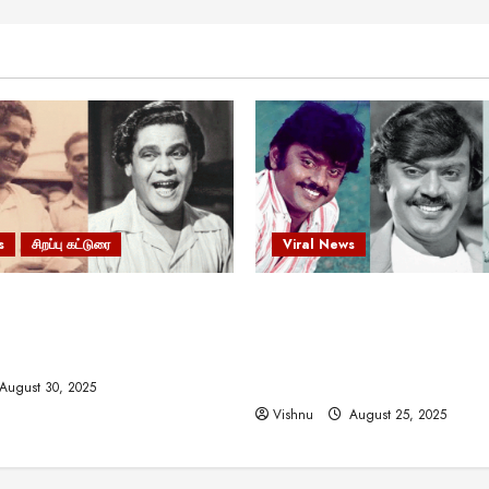
s
சிறப்பு கட்டுரை
Viral News
 வலிமையால் உயர்ந்த
விஜயகாந்த்: 50க்கும் மேற்பட்
ிருஷ்ணன்: கலைவாணரின்
இயக்குநர்களுக்கு வாய்ப்பளி
ல் ஒரு சிலிர்ப்பூட்டும் பார்வை
நடிகர்! தமிழ் சினிமா வரலாற்ற
சாதனையா?
August 30, 2025
Vishnu
August 25, 2025