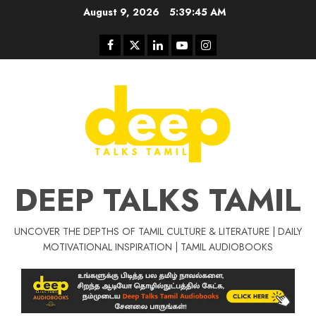
Skip
August 9, 2026
5:39:46 AM
to
content
Facebook
Twitter
Linkedin
Youtube
Instagram
DEEP TALKS TAMIL
UNCOVER THE DEPTHS OF TAMIL CULTURE & LITERATURE | DAILY
Tamil Motivat
MOTIVATIONAL INSPIRATION | TAMIL AUDIOBOOKS
சிறப்பு கட்டுரை
Tamil Motivation Videos
வெற்றி உனதே
மர்மங்கள்
ச
வே
பல்லா
ஒரு