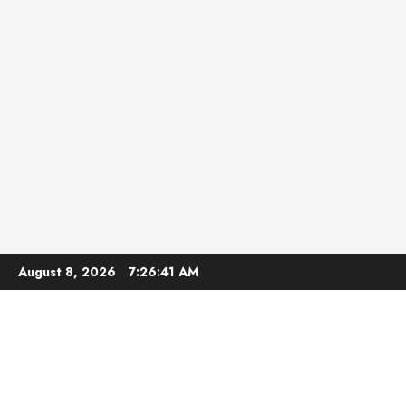
Skip
August 8, 2026
7:26:42 AM
to
content