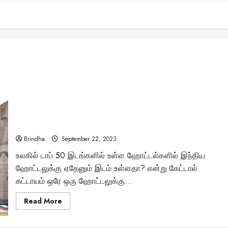
“உலகில் டாப் 50 ஹோட்டல்களில் ஒபராய் அமர்விலாஸ்..!” –
ஸ்பெஷல் என்ன தெரியுமா?
Brindha
September 22, 2023
உலகில் டாப் 50 இடங்களில் உள்ள ஹோட்டல்களில் இந்திய
ஹோட்டலுக்கு ஏதேனும் இடம் உள்ளதா? என்று கேட்டால்
கட்டாயம் ஒரே ஒரு ஹோட்டலுக்கு...
Read
Read More
more
about
“உலகில்