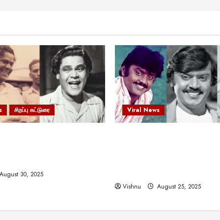
s
சிறப்பு கட்டுரை
Viral News
 வலிமையால் உயர்ந்த
விஜயகாந்த்: 50க்கும் மேற்பட்
ிருஷ்ணன்: கலைவாணரின்
இயக்குநர்களுக்கு வாய்ப்பளி
ல் ஒரு சிலிர்ப்பூட்டும் பார்வை
நடிகர்! தமிழ் சினிமா வரலாற்ற
சாதனையா?
August 30, 2025
Vishnu
August 25, 2025