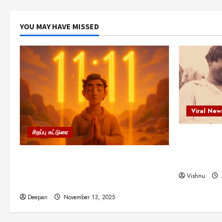
YOU MAY HAVE MISSED
Viral New
சிறப்பு கட்டுரை
எளிமையின்
என்.எஸ்.க
11:11 என்பதன் அர்த்தம் என்ன?
நினைவு நாளி
பிரபஞ்சம் உங்களுக்கு அனுப்பும் ரகசிய
Vishnu
குறியீடு இதுவாக இருக்கலாம்!
Deepan
November 13, 2025