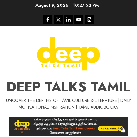
Skip
August 9, 2026
10:27:53 PM
to
content
Facebook
Twitter
Linkedin
Youtube
Instagram
DEEP TALKS TAMIL
UNCOVER THE DEPTHS OF TAMIL CULTURE & LITERATURE | DAILY
Tamil Motivat
MOTIVATIONAL INSPIRATION | TAMIL AUDIOBOOKS
சிறப்பு கட்டுரை
Tamil Motivation Videos
வெற்றி உனதே
மர்மங்கள்
ச
வே
பல்லா
ஒரு