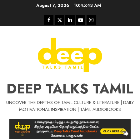
Skip
August 7, 2026
10:45:44 AM
to
content
Facebook
Twitter
Linkedin
Youtube
Instagram
DEEP TALKS TAMIL
UNCOVER THE DEPTHS OF TAMIL CULTURE & LITERATURE | DAILY
Tamil Motivat
MOTIVATIONAL INSPIRATION | TAMIL AUDIOBOOKS
சிறப்பு கட்டுரை
Tamil Motivation Videos
வெற்றி உனதே
மர்மங்கள்
ச
வே
பல்லா
ஒரு