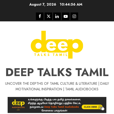
Skip
August 7, 2026
10:44:57 AM
to
content
Facebook
Twitter
Linkedin
Youtube
Instagram
DEEP TALKS TAMIL
UNCOVER THE DEPTHS OF TAMIL CULTURE & LITERATURE | DAILY
Tamil Motivat
MOTIVATIONAL INSPIRATION | TAMIL AUDIOBOOKS
சிறப்பு கட்டுரை
Tamil Motivation Videos
வெற்றி உனதே
மர்மங்கள்
ச
வே
பல்லா
ஒரு