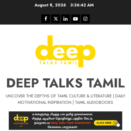
Skip
August 8, 2026
3:36:42 AM
to
content
Facebook
Twitter
Linkedin
Youtube
Instagram
DEEP TALKS TAMIL
UNCOVER THE DEPTHS OF TAMIL CULTURE & LITERATURE | DAILY
Tamil Motivat
MOTIVATIONAL INSPIRATION | TAMIL AUDIOBOOKS
சிறப்பு கட்டுரை
Tamil Motivation Videos
வெற்றி உனதே
மர்மங்கள்
ச
வே
பல்லா
ஒரு