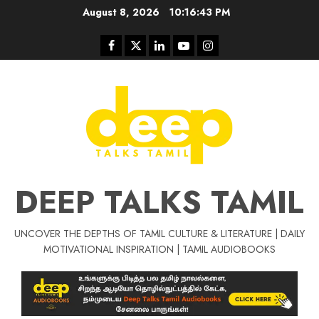
Skip
August 8, 2026
10:16:44 PM
to
content
Facebook
Twitter
Linkedin
Youtube
Instagram
DEEP TALKS TAMIL
UNCOVER THE DEPTHS OF TAMIL CULTURE & LITERATURE | DAILY
Tamil Motivat
MOTIVATIONAL INSPIRATION | TAMIL AUDIOBOOKS
சிறப்பு கட்டுரை
Tamil Motivation Videos
வெற்றி உனதே
மர்மங்கள்
ச
வே
பல்லா
ஒரு