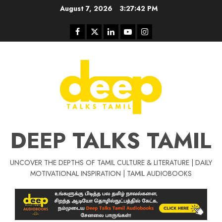
Skip
August 7, 2026
3:27:43 PM
to
content
Facebook
Twitter
Linkedin
Youtube
Instagram
DEEP TALKS TAMIL
UNCOVER THE DEPTHS OF TAMIL CULTURE & LITERATURE | DAILY
Tamil Motivat
MOTIVATIONAL INSPIRATION | TAMIL AUDIOBOOKS
சிறப்பு கட்டுரை
Tamil Motivation Videos
வெற்றி உனதே
மர்மங்கள்
ச
வே
பல்லா
ஒரு